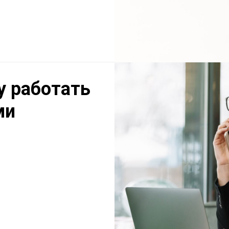
у работать
ми