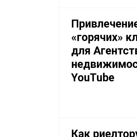
Привлечени
«горячих» к
для Агентст
недвижимос
YouTube
Как риелтор