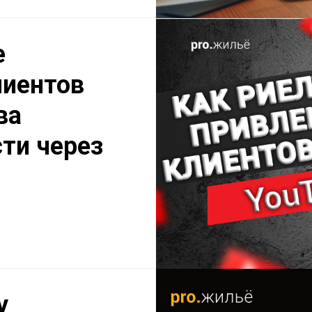
е
лиентов
ва
ти через
у