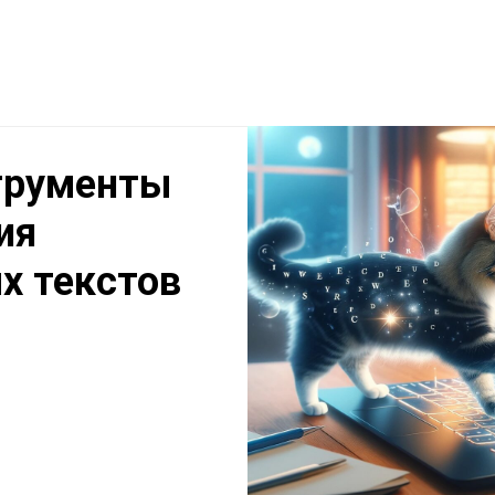
трументы
ия
х текстов