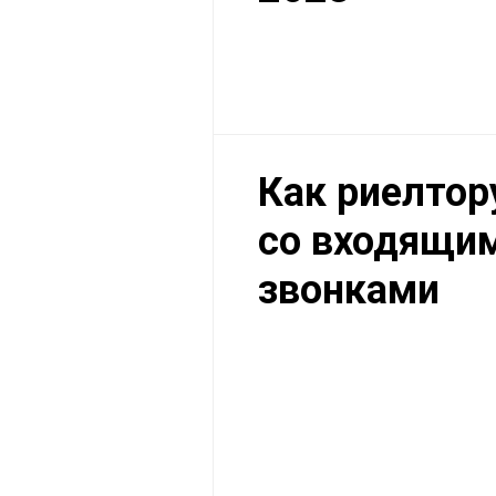
Как риелтор
со входящи
звонками