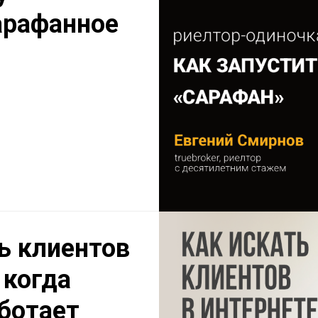
арафанное
ь клиентов
 когда
аботает